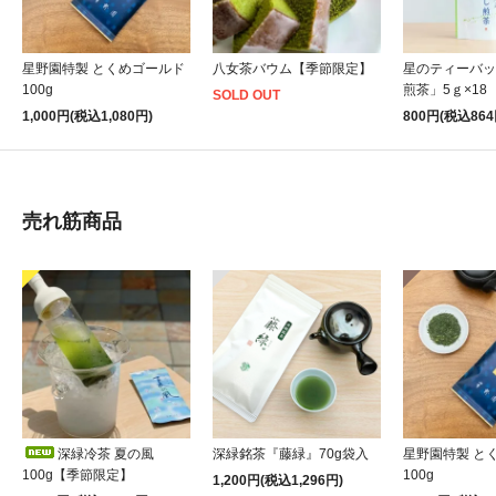
星野園特製 とくめゴールド
八女茶バウム【季節限定】
星のティーバッ
100g
煎茶」5ｇ×18
SOLD OUT
1,000円(税込1,080円)
800円(税込864
売れ筋商品
深緑冷茶 夏の風
深緑銘茶『藤緑』70g袋入
星野園特製 と
100g【季節限定】
100g
1,200円(税込1,296円)