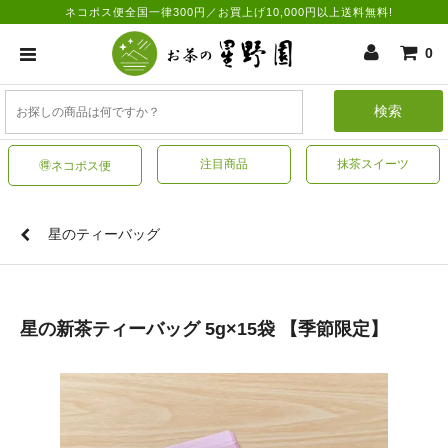
ネコポス便全国一律300円／お買上げ10,000円以上送料無料!
0
検索
注目商品
抹茶スイーツ
🉐ネコポス便
星のティーバッグ
星の新茶ティーバッグ 5g×15袋 【季節限定】