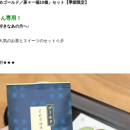
めゴールド／茶々一福10個」セット【季節限定】
さん専用！
好きなあの方へ♪
人気のお茶とスイーツのセット☆彡
明★★★