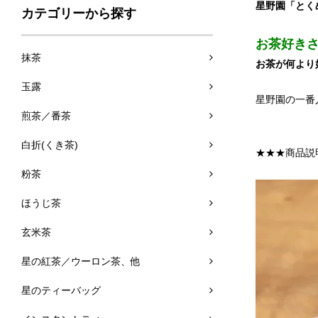
星野園「とく
カテゴリーから探す
お茶好き
抹茶
お茶が何より
玉露
星野園の一番
煎茶／番茶
白折(くき茶)
★★★商品説
粉茶
ほうじ茶
玄米茶
星の紅茶／ウーロン茶、他
星のティーバッグ