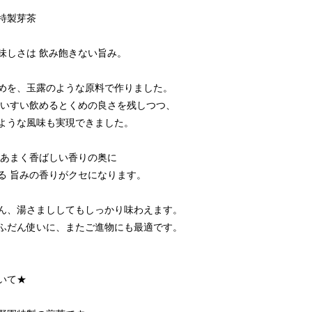
特製芽茶
味しさは 飲み飽きない旨み。
めを、玉露のような原料で作りました。
すいすい飲めるとくめの良さを残しつつ、
ような風味も実現できました。
 あまく香ばしい香りの奥に
る 旨みの香りがクセになります。
ん、湯さまししてもしっかり味わえます。
ふだん使いに、またご進物にも最適です。
いて★