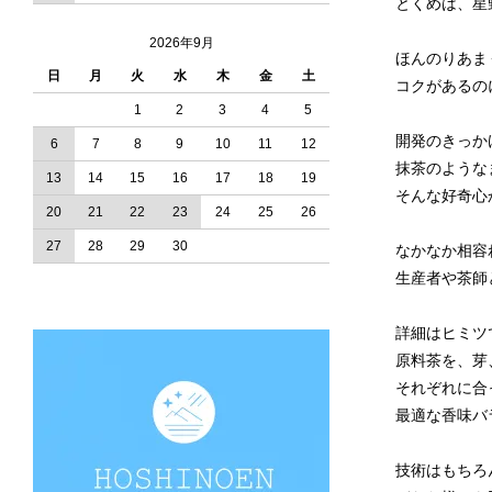
とくめは、星
2026年9月
ほんのりあま
日
月
火
水
木
金
土
コクがあるの
1
2
3
4
5
開発のきっか
6
7
8
9
10
11
12
抹茶のような
13
14
15
16
17
18
19
そんな好奇心
20
21
22
23
24
25
26
27
28
29
30
なかなか相容
生産者や茶師
詳細はヒミツ
原料茶を、芽
それぞれに合
最適な香味バ
技術はもちろ