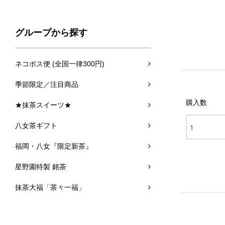
グループから探す
ネコポス便 (全国一律300円)
季節限定／注目商品
購入数
★抹茶スイーツ★
八女茶ギフト
福岡・八女『限定新茶』
星野園特製 銘茶
抹茶大福「茶々一福」