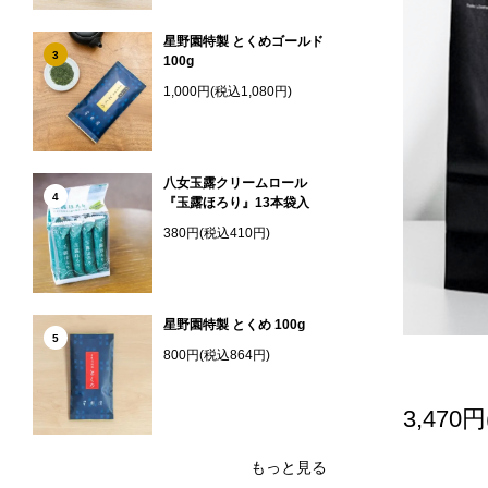
星野園特製 とくめゴールド
3
100g
1,000円(税込1,080円)
八女玉露クリームロール
4
『玉露ほろり』13本袋入
380円(税込410円)
星野園特製 とくめ 100g
5
800円(税込864円)
3,470
もっと見る