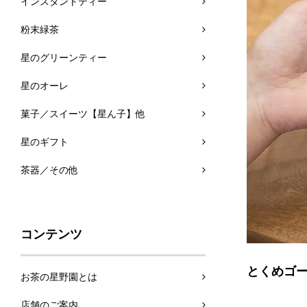
インスタントティー
粉末緑茶
星のグリーンティー
星のオーレ
菓子／スイーツ【星ん子】他
星のギフト
茶器／その他
コンテンツ
とくめゴ
お茶の星野園とは
店舗のご案内