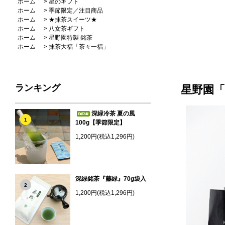
ホーム
>
星のギフト
ホーム
>
季節限定／注目商品
ホーム
>
★抹茶スイーツ★
ホーム
>
八女茶ギフト
ホーム
>
星野園特製 銘茶
ホーム
>
抹茶大福「茶々一福」
ランキング
星野園「
深緑冷茶 夏の風
1
100g【季節限定】
1,200円(税込1,296円)
深緑銘茶『藤緑』70g袋入
2
1,200円(税込1,296円)