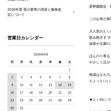
星野園限定 
2026年度 茶の業界の現状と価格改
定について
このお茶の美
大人気のとく
営業日カレンダー
飲み飽きず 
抹茶や玉露の
2026年8月
ほんのり香る
日
月
火
水
木
金
土
やさしく広が
1
熱湯はもちろ
2
3
4
5
6
7
8
ちょっといい
9
10
11
12
13
14
15
16
17
18
19
20
21
22
★とくめにつ
23
24
25
26
27
28
29
30
31