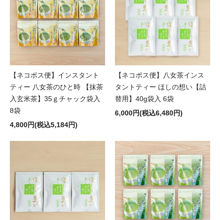
【ネコポス便】インスタント
【ネコポス便】八女茶インス
ティー 八女茶のひと時 【抹茶
タントティー ほしの想い【詰
入玄米茶】35ｇチャック袋入
替用】40g袋入 6袋
8袋
6,000円(税込6,480円)
4,800円(税込5,184円)