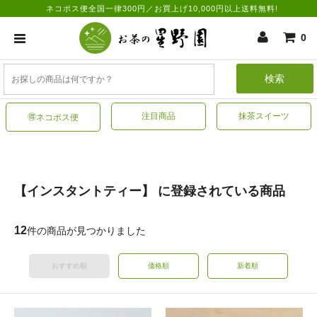
ネコポス便全国一律300円／お買上げ10,000円以上送料無料!
0
検索
注目商品
抹茶スイーツ
🉐ネコポス便
【インスタントティー】 に登録されている商品
12
件の商品が見つかりました
おすすめ順
価格順
新着順