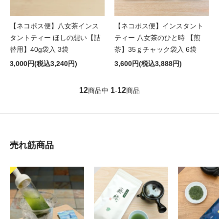
【ネコポス便】八女茶インス
【ネコポス便】インスタント
タントティー ほしの想い【詰
ティー 八女茶のひと時 【煎
替用】40g袋入 3袋
茶】35ｇチャック袋入 6袋
3,000円(税込3,240円)
3,600円(税込3,888円)
12
1
12
商品中
-
商品
売れ筋商品