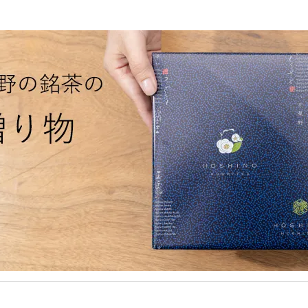
【価格改定について】
大変心苦しくも7月1日より抹茶、抹茶関連商品は価格改定させていただいておりま
ます様何卒宜しくお願い申し上げます。
hank you very much for your continued patronage and support.
his year, due to the cold weather in March, we have experienced reduced yields and
our understanding and cooperation as we will be selling limited quantities this seas
dditionally, please note that we will continue to refrain from overseas sales and sh
Important Notice]
e have observed numerous cases of Hoshinoen matcha being resold at high prices o
s the producers. From the perspective of preventing troubles, if we discover any resal
uarantee the quality of products being resold, so please refrain from purchasing th
egarding matcha inquiries, we receive numerous emails daily, but please understand th
nly provide support in Japanese. Please note that we do not accept wholesale inqui
Price Revision Notice]
e deeply regret to inform you that effective July 1st, we have revised the prices of 