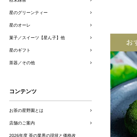
粉末緑茶
星のグリーンティー
星のオーレ
2026.02.01
菓子／スイーツ【星ん子】他
星のギフト
2026.01.26
茶器／その他
コンテンツ
2026.01.19
お茶の星野園とは
店舗のご案内
2025.12.22
2026年度 茶の業界の現状と価格改