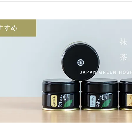
12月15(月) 16(火)、2日間限定で
店頭がお茶の香りでいっぱいになります！。
ぜひお待ちしております☆彡
炭火仕上茶はこちら＞＞
季節限定 抹茶チョコトリオ入荷しました！
違いの分かるあなたに贈る、
本物志向の抹茶チョコシリーズです☆彡
詳細はこちら＞＞
【抹茶について】About matcha
平素よりご愛顧賜り誠に有難うございます。本年は３月の寒さの影響で減収となり例
きたくお客様のご理解ご了承をお願い申し上げます。また引き続き海外への販売、転
【ご注意】
星野園の抹茶がメルカリやフリマサイト、オークションなどで高額転売されている事
を発見した場合は今後の販売を固くお断りさせていただきます。転売されている商品
す。
また抹茶について連日メールにて沢山のお問合せをいただいておりますが、事務的に
（日本語のみの対応となります。なお卸販売についてはお受付いたしかねますのでご