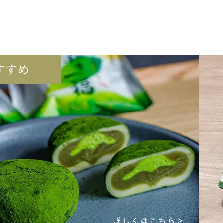
お世話になった方へ 母の日のプレゼントに
ぜひご利用ください。
詳細はこちら＞＞
お荷物のお届け遅延について
現在沢山のご注文をいただいており、出荷までいつもよりお時間をいただいておりま
可能な限り最短手配いたしますので、今しばらくお待ちください。
季節限定「手づくり生チョコ」始めました☆彡
毎年大人気の生チョコの季節がやって参りました！
抹茶すぎる ほうじ茶すぎる と話題の生チョコ、
ぜひ一度ご賞味ください☆彡
詳細はこちら＞＞
Amazon Pay メンテナンスのお知らせ
いつもお茶の星野園オンラインショップをご利用いただき、誠にありがとうございま
現在、Amazon Pay はメンテナンスのため、一時的にご利用いただけない場合がご
お客様にはご不便をおかけし誠に恐縮ですが、何卒ご理解のほどよろしくお願い申し
年末年始営業のご案内