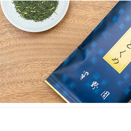
新茶入荷！星の新茶ティーバッグ
新茶のティーバッグが入荷しました！
5月の限定販売です。お見逃しなく☆彡
詳細はこちら＞＞
ゴールデンウィークの営業案内☆彡
営業：4/30、5/1、2、
6、10（臨時営業）
休み：
4/29、5/3、4、5
お急ぎのご用命は
お問い合わせ
よりご相談ください。
2026年度 茶の業界の現状と価格改定について
原料・諸経費の高騰を受け 品質保持のため
5月より順次価格を改定させていただきます。
詳細はこちら＞＞
限定新茶の予約を開始しました☆彡