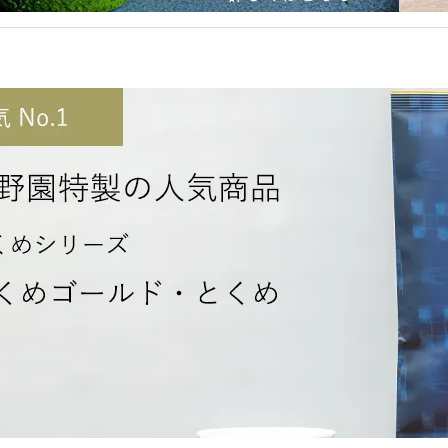
年内は、12月31日12時まで休まず営業いたします。
※31日12:00までのご注文は 年内出荷いたします！
その後のご注文は 1月5日より順次発送いたします。
年明けは、1月5日 9:30より 営業いたします。
皆さまのご来店心よりお待ちしております☆彡
インスタントティー価格改定のお知らせ
原料・諸経費の高騰を受け 品質保持のため
12月末より順次価格を改定させていただきます。
インスタントティーはこちら＞＞
季節限定「冷蔵新茶」入荷しました！
春の新茶をマイナス30℃で冷凍保存しておいた
寒い冬に味わえる 春のごちそうです☆彡
ぜひお見逃しなく！
詳細はこちら＞＞
「炭火手づくり茶」実演販売いたします！