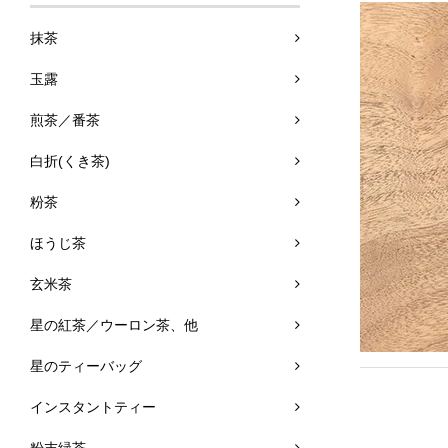
抹茶
2026.05.07
玉露
煎茶／番茶
白折(くき茶)
2026.04.24
粉茶
ほうじ茶
玄米茶
2026.04.01
星の紅茶／ウーロン茶、他
星のティーバッグ
インスタントティー
2026.04.04