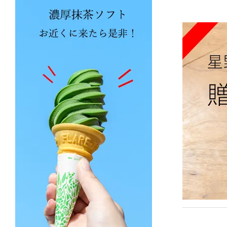
T
T
y
A
[
W
a
g
R
o
[
W