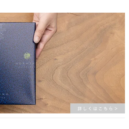
す。今後とも品質本位のお茶づくりに努めてまいりますので、引き続きご愛顧賜り
 our production volume is lower than usual. Therefore, we would like to ask for
on as well.
ipments to forwarding services.
n Mercari, flea market sites, and auction platforms, which deeply concerns us
e activities, we will firmly refuse future sales to such parties. We cannot
em.
at it may be difficult for us to respond to all inquiries administratively. (We
ries.)
matcha and matcha-related products. We will continue to strive for quality-focused