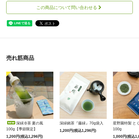
この商品について問い合わせる
売れ筋商品
深緑冷茶 夏の風
深緑銘茶『藤緑』70g袋入
星野園特製 と
100g【季節限定】
100g
1,200円(税込1,296円)
1,200円(税込1,296円)
1,000円(税込1,