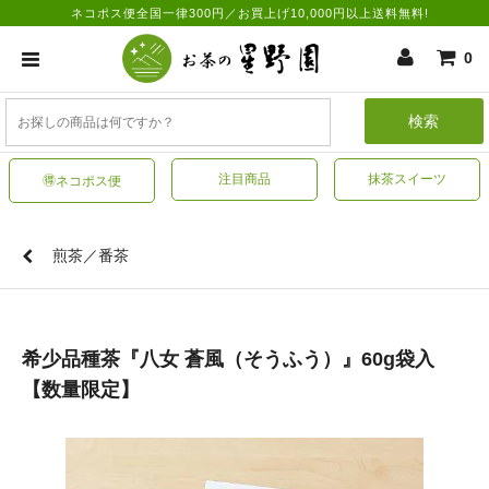
ネコポス便全国一律300円／お買上げ10,000円以上送料無料!
0
検索
注目商品
抹茶スイーツ
🉐ネコポス便
煎茶／番茶
希少品種茶『八女 蒼風（そうふう）』60g袋入
【数量限定】