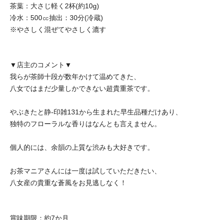
茶葉：大さじ軽く2杯(約10g)
冷水：500㏄抽出：30分(冷蔵)
※やさしく混ぜてやさしく漉す
▼店主のコメント▼
我らが茶師十段が数年かけて温めてきた、
八女ではまだ少量しかできない超貴重茶です。
やぶきたと静-印雑131から生まれた早生品種だけあり、
独特のフローラルな香りはなんとも言えません。
個人的には、余韻の上質な渋みも大好きです。
お茶マニアさんには一度は試していただきたい、
八女産の貴重な蒼風をお見逃しなく！
賞味期限：約7か月