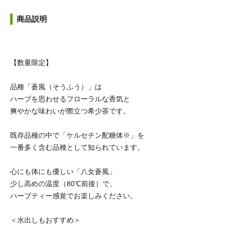
商品説明
【数量限定】
品種「蒼風（そうふう）」は
ハーブを思わせるフローラルな香気と
爽やかな味わいが際立つ希少茶です。
既存品種の中で「ケルセチン配糖体※」を
一番多く含む品種として知られています。
心にも体にも優しい「八女蒼風」
少し高めの温度（80℃前後）で、
ハーブティー感覚でお楽しみください。
＜水出しもおすすめ＞