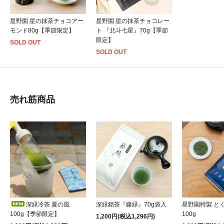
星野園 星の抹茶チョコアー
星野園 星の抹茶チョコレー
モンド80g【季節限定】
ト 『北斗七星』70g【季節
限定】
SOLD OUT
SOLD OUT
売れ筋商品
深緑冷茶 夏の風
深緑銘茶『藤緑』70g袋入
星野園特製 と
100g【季節限定】
100g
1,200円(税込1,296円)