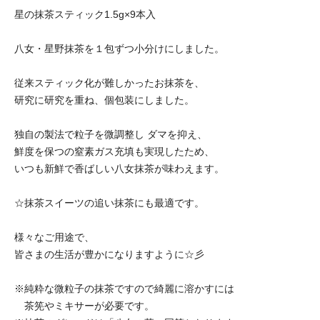
星の抹茶スティック1.5g×9本入
八女・星野抹茶を１包ずつ小分けにしました。
従来スティック化が難しかったお抹茶を、
研究に研究を重ね、個包装にしました。
独自の製法で粒子を微調整し ダマを抑え、
鮮度を保つの窒素ガス充填も実現したため、
いつも新鮮で香ばしい八女抹茶が味わえます。
☆抹茶スイーツの追い抹茶にも最適です。
様々なご用途で、
皆さまの生活が豊かになりますように☆彡
※純粋な微粒子の抹茶ですので綺麗に溶かすには
茶筅やミキサーが必要です。