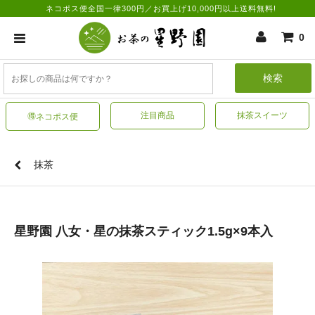
ネコポス便全国一律300円／お買上げ10,000円以上送料無料!
0
検索
注目商品
抹茶スイーツ
🉐ネコポス便
抹茶
星野園 八女・星の抹茶スティック1.5g×9本入